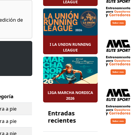
73)
, esta cita
LEAGUE
e, sino
 a fines
 edición de
I LA UNION RUNNING
LEAGUE
las calles de
LIGA MARCHA NORDICA
egoría
2026
ra a pie
Entradas
recientes
ra a pie
ra a pie