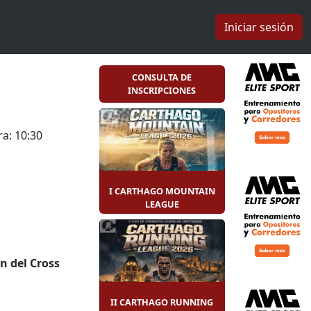
Iniciar sesión
CONSULTA DE
INSCRIPCIONES
a: 10:30
I CARTHAGO MOUNTAIN
LEAGUE
ón del Cross
o
runner
, con
II CARTHAGO RUNNING