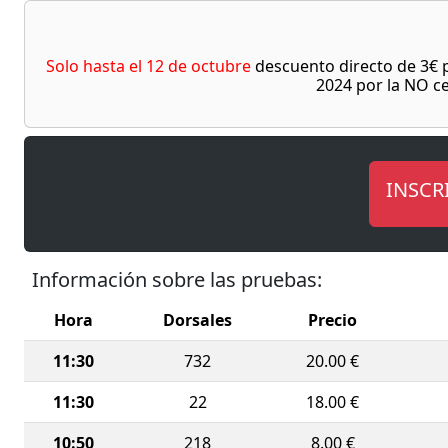
Organiza
destaca n
también 
Solo hasta el 12 de octubre
descuento directo de 3€ pa
sociales.
2024 por la NO c
El evento 
🔸 Carrer
🔸 Milla 
🔸 Cross 
INSCR
🔸 Carrer
💥 Un rec
Información sobre las pruebas:
Cartagena
📅
¡Inscr
Hora
Dorsales
Precio
11:30
732
20.00 €
11:30
22
18.00 €
10:50
218
8.00 €