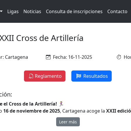
Ligas
Noticias
Consulta de inscripciones
Contacto
XXII Cross de Artillería
r: Cartagena
Fecha: 16-11-2025
Hor
Reglamento
Resultados
ción:
e el Cross de la Artillería!
🏃‍♀️
mo
16 de noviembre de 2025
, Cartagena acoge la
XXII edici
llería
, una de las pruebas más emblemáticas del calendari
Leer más
rcusión tanto regional como nacional.