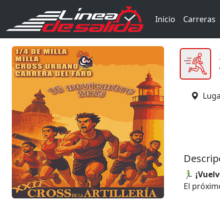
Inicio
Carreras
Luga
Descrip
🏃‍♂️
¡Vuelv
El próxi
de la Arti
gran repe