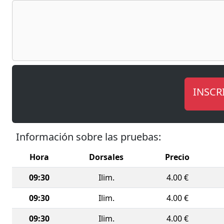
entorno 
ideal par
La prueba
habituale
La XIII Mi
su recaud
inclusión,
INSCR
acompañ
Un evento
Información sobre las pruebas:
apoyo y e
Hora
Dorsales
Precio
09:30
Ilim.
4.00 €
09:30
Ilim.
4.00 €
09:30
Ilim.
4.00 €