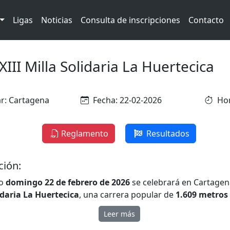
Ligas
Noticias
Consulta de inscripciones
Contacto
XIII Milla Solidaria La Huertecica
r: Cartagena
Fecha: 22-02-2026
Hor
Reglamento
Resultados
ción:
mo
domingo 22 de febrero de 2026
se celebrará en Cartagen
idaria La Huertecica
, una carrera popular de
1.609 metros
ción de personas de todas las edades.
Leer más
da por
La Huertecica
, esta cita deportiva y solidaria tendrá