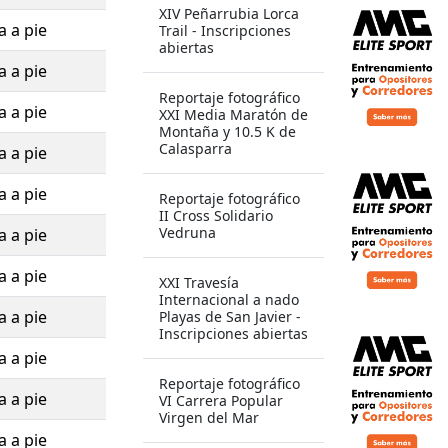
XIV Peñarrubia Lorca
a a pie
Trail - Inscripciones
abiertas
a a pie
Reportaje fotográfico
a a pie
XXI Media Maratón de
Montaña y 10.5 K de
Calasparra
a a pie
a a pie
Reportaje fotográfico
II Cross Solidario
Vedruna
a a pie
a a pie
XXI Travesía
Internacional a nado
a a pie
Playas de San Javier -
Inscripciones abiertas
a a pie
Reportaje fotográfico
a a pie
VI Carrera Popular
Virgen del Mar
a a pie