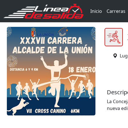
Inicio
Carreras
Lug
Descrip
La Concej
nueva edi
calendari
El evento