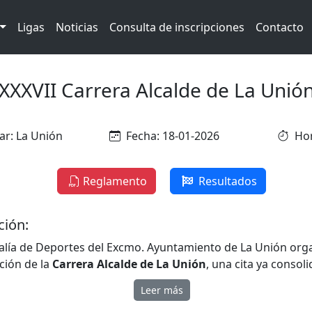
Ligas
Noticias
Consulta de inscripciones
Contacto
XXXVII Carrera Alcalde de La Unió
ar: La Unión
Fecha: 18-01-2026
Hor
Reglamento
Resultados
ción:
alía de Deportes del Excmo. Ayuntamiento de La Unión org
ción de la
Carrera Alcalde de La Unión
, una cita ya consol
o deportivo regional que combina
deporte, convivencia y 
Leer más
 se celebrará el
domingo 18 de enero de 2026
, con salida y