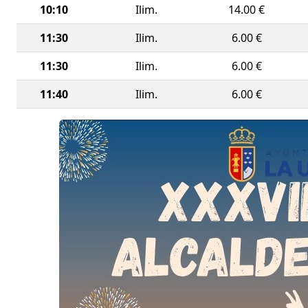
fiesta de
10:10
Ilim.
14.00 €
11:30
Ilim.
6.00 €
La Carrer
correr, c
11:30
Ilim.
6.00 €
apoyo a u
11:40
Ilim.
6.00 €