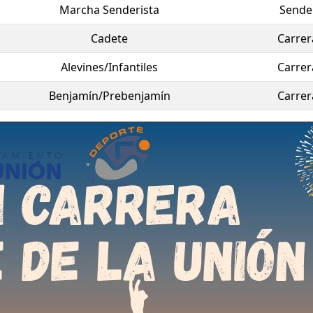
l deporte para toda la familia
.
Marcha Senderista
Sende
Cadete
Carrer
a Alcalde de La Unión vuelve así a ser un punto de encuent
aminar o disfrutar del canicross se convierte en un gesto sol
Alevines/Infantiles
Carrer
na causa que nos implica a todos.
Benjamín/Prebenjamín
Carrer