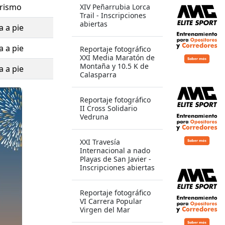
rismo
XIV Peñarrubia Lorca
Trail - Inscripciones
abiertas
a a pie
ro donde
idario y de
a a pie
Reportaje fotográfico
XXI Media Maratón de
Montaña y 10.5 K de
a a pie
Calasparra
Reportaje fotográfico
II Cross Solidario
Vedruna
XXI Travesía
Internacional a nado
Playas de San Javier -
Inscripciones abiertas
Reportaje fotográfico
VI Carrera Popular
Virgen del Mar