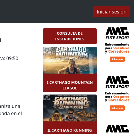
Iniciar sesión
CONSULTA DE
n
INSCRIPCIONES
a: 09:50
I CARTHAGO MOUNTAIN
LEAGUE
aniza una
idada en el
solidaridad
.
II CARTHAGO RUNNING
 meta en la