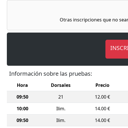
Plaza Jo
públicos.
kilómetr
Otras inscripciones que no sean
XIII Liga
bajo la n
De forma 
INSCR
cura de l
caminando
recaudaci
concienci
Información sobre las pruebas:
Como com
Hora
Dorsales
Precio
canicros
09:50
21
12.00 €
perro en 
responsab
10:00
Ilim.
14.00 €
Además, e
09:50
Ilim.
14.00 €
adaptados