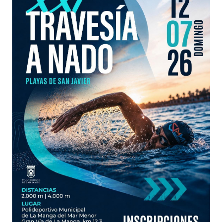
en la Playa del Mar Mediterráneo, junto al
Polideportivo Municipal de La Manga del Mar
Menor (Gran Vía de La Manga, km 12,3).
📣 Participación por clubes:
Los clubes podrán inscribir a tantos nadadores
como deseen, sin límite de participantes.
Para que las marcas sean válidas y puntuables en
la Liga Regional de Aguas Abiertas, los nadadores
deberán estar federados el día de la prueba.
Una jornada deportiva perfecta para disfrutar del
mar, la competición y el ambiente de una travesía
ya consolidada dentro del calendario regional.
¡Prepárate para lanzarte al agua y vivir la
emoción de la XXI Travesía Playas de San Javier!