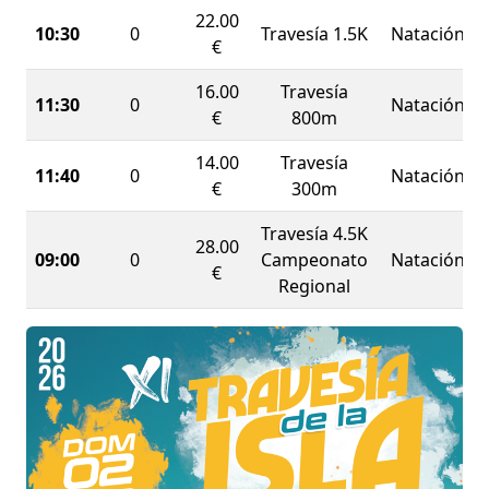
1,5 Kilómetros
(mayores de 16 años). Los más
22.00
10:30
0
Travesía 1.5K
Natación
jóvenes también tendrán su espacio en las
€
pruebas de promoción: una
competitiva de 800
16.00
Travesía
metros
, puntuable para el Campeonato Regional,
11:30
0
Natación
€
800m
y una
no competitiva de 300 metros
, perfecta
para iniciarse.
14.00
Travesía
11:40
0
Natación
€
300m
¡Os esperamos para disfrutar de una jornada
histórica de deporte en Pulpí!
Travesía 4.5K
28.00
09:00
0
Campeonato
Natación
€
Regional