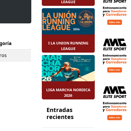
LEAGUE
goría
I LA UNION RUNNING
LEAGUE
ros
LIGA MARCHA NORDICA
2026
Entradas
recientes