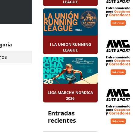
LEAGUE
goría
I LA UNION RUNNING
LEAGUE
ros
LIGA MARCHA NORDICA
2026
Entradas
recientes