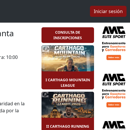
Iniciar sesión
anta
CONSULTA DE
INSCRIPCIONES
a: 10:00
I CARTHAGO MOUNTAIN
LEAGUE
daridad en la
da por la
cho
, y el
Club
 niveles:
II CARTHAGO RUNNING