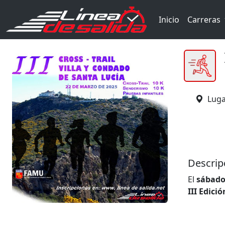
Inicio
Carreras
Luga
Descrip
El
sábado
III Edici
Asociació
Mudos Tr