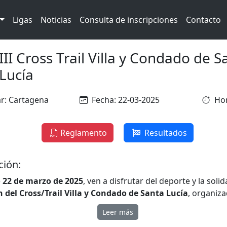
Ligas
Noticias
Consulta de inscripciones
Contacto
III Cross Trail Villa y Condado de S
Lucía
r: Cartagena
Fecha: 22-03-2025
Hor
Reglamento
Resultados
ción:
 22 de marzo de 2025
, ven a disfrutar del deporte y la soli
ón del Cross/Trail Villa y Condado de Santa Lucía
, organiza
n de Vecinos de Santa Lucía
,
Asociación Cultural El Pina
Leer más
ail
. Habrá distintas pruebas adaptadas a todas las edades y