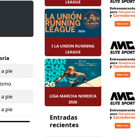
LEAGUE
es
(mayores
a a las
10:35
ños) y
1000
I LA UNION RUNNING
LEAGUE
oría
a
.
 a pie
 la lucha
ismo
 a pie
LIGA MARCHA NORDICA
2026
 a pie
Entradas
recientes