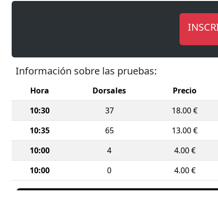
Trail
INSCR
de 16
Marc
h
, m
Prueb
Información sobre las pruebas:
m
(11
Hora
Dorsales
Precio
Todas las
10:30
37
18.00 €
Un euro d
contra la
10:35
65
13.00 €
¡No te lo 
10:00
4
4.00 €
10:00
0
4.00 €