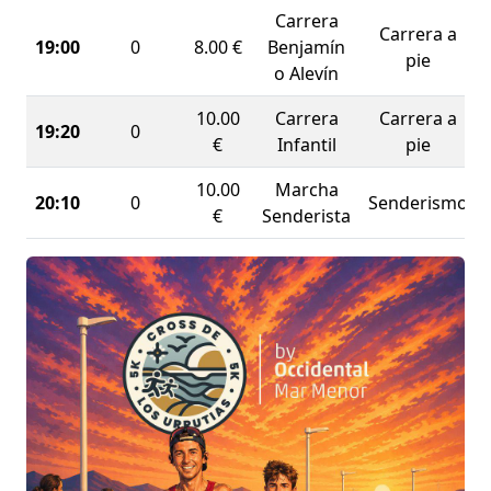
disfrutar de un paseo solidario y turístico por Los
Carrera
Carrera a
Urrutias, ¡esta es tu prueba!
19:00
0
8.00 €
Benjamín
pie
o Alevín
10.00
Carrera
Carrera a
19:20
0
€
Infantil
pie
10.00
Marcha
20:10
0
Senderismo
€
Senderista