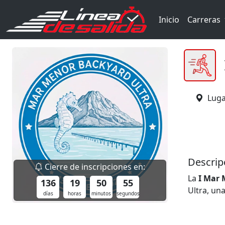
Inicio
Carreras
Luga
Descrip
Cierre de inscripciones en:
La
I
Mar 
136
19
50
54
Ultra, un
días
horas
minutos
segundos
legendar
Su format