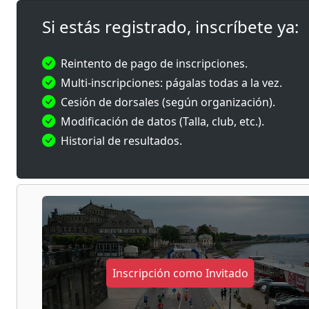
da una nu
Si estás registrado, inscríbete ya:
6,706 ki
del tiemp
una nueva
Reintento de pago de inscripciones.
Multi-inscripciones: págalas todas a la vez.
El objeti
Cesión de dorsales (según organización).
hay una d
Modificación de datos (Talla, club, etc.).
queda un 
convirtié
Historial de resultados.
Con salid
sendas y 
junto al 
afrontará
añadiendo
¿El reto?
Inscripción como Invitado
Cada vuel
verdadero