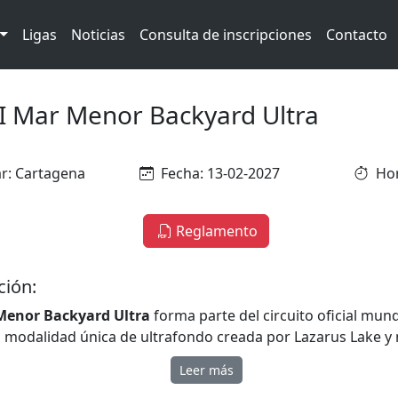
Ligas
Noticias
Consulta de inscripciones
Contacto
I Mar Menor Backyard Ultra
r: Cartagena
Fecha: 13-02-2027
Hor
Reglamento
ción:
Menor Backyard Ultra
forma parte del circuito oficial mun
a modalidad única de ultrafondo creada por Lazarus Lake y 
ia
Big’s Dog Backyard Ultra de Estados Unidos
.
Leer más
o es tan sencillo de entender como difícil de conquistar: c