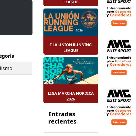
LEAGUE
ación
vento tiene
UR
, apoyando
 enfermedad.
I LA UNION RUNNING
LEAGUE
el corredor y
egoría
portiva.
clismo
 entorno
LIGA MARCHA NORDICA
2026
Entradas
recientes