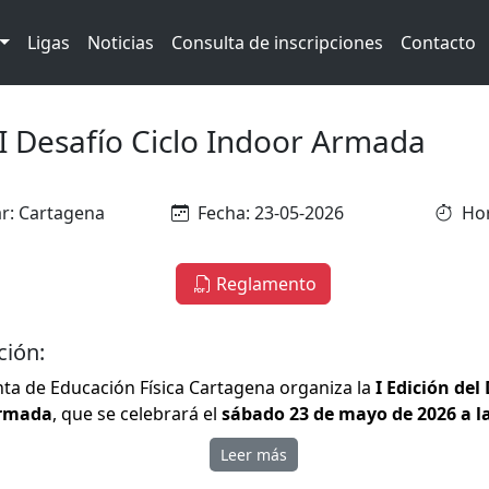
Ligas
Noticias
Consulta de inscripciones
Contacto
I Desafío Ciclo Indoor Armada
r: Cartagena
Fecha: 23-05-2026
Hor
Reglamento
ción:
unta de Educación Física Cartagena organiza la
I Edición del
Armada
, que se celebrará el
sábado 23 de mayo de 2026 a la
de Armas del Arsenal de Cartagena.
Leer más
de una prueba de carácter cívico-militar que constará de
cua