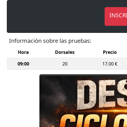
de ciclo 
aproximad
INSCR
un aforo
Los benef
la labor 
Información sobre las pruebas:
La inscri
Hora
Dorsales
Precio
almuerzo 
09:00
20
17.00 €
Una jorna
emblemát