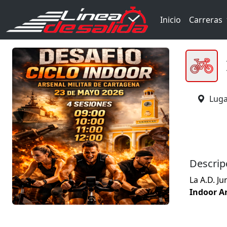
Inicio
Carreras
Luga
Descrip
La A.D. J
Indoor 
el Patio 
Se trata 