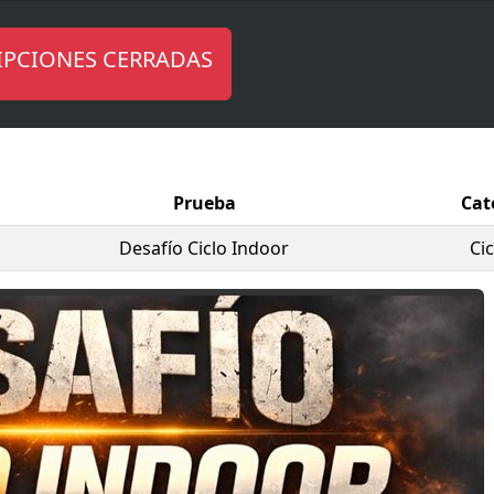
indoor
, dirigidas por monitores especializados, con una dur
a de 40 minutos cada una y descansos entre sesiones. El e
IPCIONES CERRADAS
 máximo de
100 participantes.
.
icios obtenidos serán destinados a la
Asociación ASPERM
de esta entidad y fomentando la concienciación sobre esta
pción incluye seguro de accidentes, avituallamiento, bolsa d
Prueba
Cat
final con paella y bebida, en un ambiente de convivencia de
Desafío Ciclo Indoor
Ci
da única para disfrutar del deporte, el compañerismo y un
ico de Cartagena.