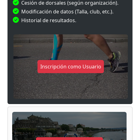
Cesión de dorsales (según organización).
modalidad
Popular
está pensada para disfrutar
Modificación de datos (Talla, club, etc.).
de la experiencia sin presión competitiva, con
Historial de resultados.
premio finisher para todos los participantes
que completen el recorrido.
Si buscas un desafío diferente, donde combinar
carrera y ejercicios funcionales en un ambiente
de competición y compañerismo, el
Desafío
Inscripción como Usuario
Hybrid Race San Pedro del Pinatar
es una cita
que no te puedes perder.
¿Estás preparado para
superar el reto?