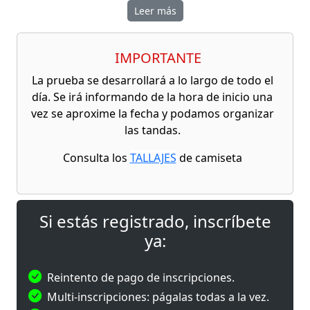
del Pinatar con una competición que pondrá a
Leer más
prueba la
resistencia, fuerza, velocidad y
capacidad de superación
de todos sus
participantes.
IMPORTANTE
Este espectacular evento combina
tramos de
La prueba se desarrollará a lo largo de todo el
carrera a pie
con
8 estaciones de ejercicios
día. Se irá informando de la hora de inicio una
funcionales de alta intensidad
, ofreciendo un
vez se aproxime la fecha y podamos organizar
formato dinámico y exigente, ideal tanto para
las tandas.
deportistas experimentados como para quienes
Consulta los
TALLAJES
de camiseta
buscan un nuevo reto.
La prueba contará con cuatro modalidades:
Élite,
Intermedio, Teams y Popular
, permitiendo
Si estás registrado, inscríbete
competir de forma individual, por parejas o en
ya:
equipos de cuatro personas, adaptándose a
diferentes niveles y objetivos. Las modalidades
Élite, Intermedio y Teams
tendrán carácter
Reintento de pago de inscripciones.
competitivo, premiando a los mejores
Multi-inscripciones: págalas todas a la vez.
clasificados de cada categoría, mientras que la