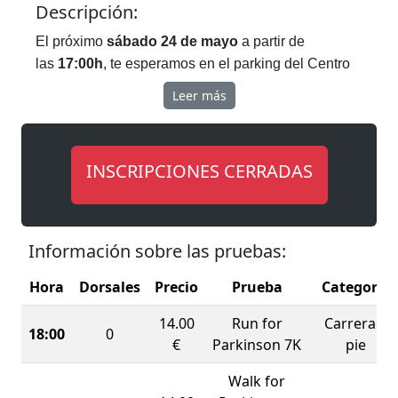
Descripción:
El próximo
sábado 24 de mayo
a partir de
las
17:00h
, te esperamos en el parking del Centro
Comercial
La Rambla
para participar en un evento
Leer más
solidario, deportivo y familiar con un único
objetivo:
visibilizar y apoyar a las personas con
párkinson y a quienes las acompañan cada día
.
INSCRIPCIONES CERRADAS
Organizado por la
Asociación de Párkinson de la
Comarca de Cartagena
, con la colaboración del
Ayuntamiento de Cartagena, la UPCT y el CD
Información sobre las pruebas:
Runtritón, esta cita ofrecerá
tres modalidades para
todos los públicos
:
Hora
Dorsales
Precio
Prueba
Categoría
🏃‍♂️
Carrera 7K,
🥾
Marcha senderista y
👧
14.00
Run for
Carrera a
18:00
0
👦
Carreras infantiles para los más peques
€
Parkinson 7K
pie
Walk for
Una jornada pensada para disfrutar del deporte,