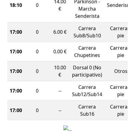
14.00
Parkinson -
fomentar hábitos saludables, y sobre todo,
sumar
18:10
0
Senderismo
€
Marcha
fuerzas por una causa que nos une
. ¡Corre,
Senderista
camina o anima, pero no te lo pierdas!
Carrera
Carrera a
"Aceptar no significa resignarse. Significa
17:00
0
6.00 €
Sub8/Sub10
pie
comprender que las cosas son como son y que
siempre existe una manera de afrontarlas"
Carrera
Carrera a
17:00
0
0.00 €
Michael J. Fox
Chupetines
pie
10.00
Dorsal 0 (No
17:00
0
Otros
€
participativo)
Carrera
Carrera a
17:00
0
--
Sub12/Sub14
pie
Carrera
Carrera a
17:00
0
--
Sub16
pie