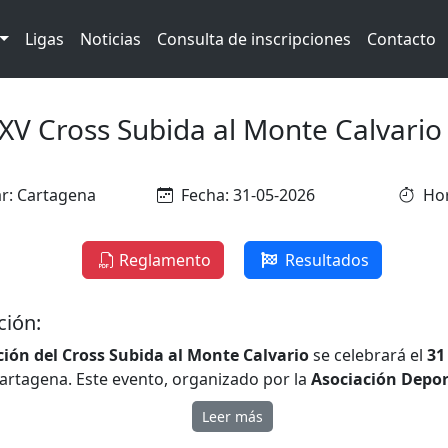
Ligas
Noticias
Consulta de inscripciones
Contacto
XV Cross Subida al Monte Calvario
r: Cartagena
Fecha: 31-05-2026
Hor
Reglamento
Resultados
ción:
ción del Cross Subida al Monte Calvario
se celebrará el
31
artagena. Este evento, organizado por la
Asociación Depor
iones Deportivas de la Armada
, ofrece tres modalidades d
Leer más
ción:
Carrera 10K
, M
archa Senderista
y
Dorsal 0.