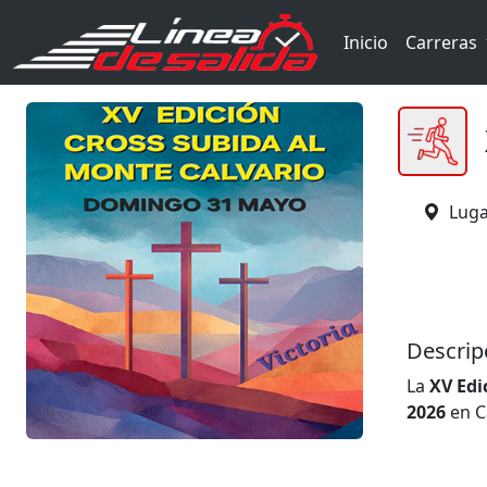
Inicio
Carreras
Luga
Descrip
La
XV Edi
2026
en C
Instalac
participa