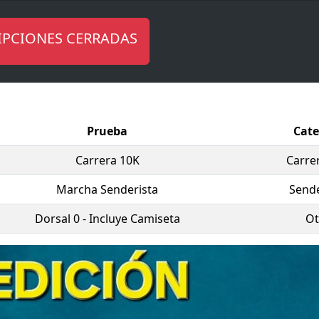
e han establecido una categoría especial para
Militares y
de Seguridad del Estado y otra para alumnos de la UPCT
.
IPCIONES CERRADAS
icios obtenidos serán destinados a la
Asociación ASPERM
de esta entidad y fomentando la concienciación sobre esta
sto, ni falta hace decir que estáis todos invitados y que, c
n estos casos,
toda ayuda es poca
. Os esperamos!
Prueba
Cate
Carrera 10K
Carrer
Marcha Senderista
Send
Dorsal 0 - Incluye Camiseta
Ot