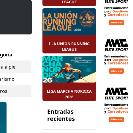
LEAGUE
 Cuerpos y
UR
, apoyando
 enfermedad.
omo suele
I LA UNION RUNNING
LEAGUE
goría
a a pie
erismo
ros
LIGA MARCHA NORDICA
2026
Entradas
recientes