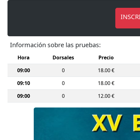
Además, s
Fuerzas 
INSCR
Los benef
la labor 
Información sobre las pruebas:
Por supue
suceder e
Hora
Dorsales
Precio
09:00
0
18.00 €
09:10
0
18.00 €
09:00
0
12.00 €