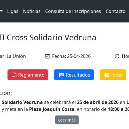
Ligas
Noticias
Consulta de inscripciones
Contacto
II Cross Solidario Vedruna
ar: La Unión
Fecha: 25-04-2026
Hor
Reglamento
Resultados
Fotos
ción:
s Solidario Vedruna
se celebrará el
25 de abril de 2026
en
a y meta en la
Plaza Joaquín Costa
, en horario de
18:00 a 2
 está abierta a todas las edades, con distancias adaptadas
Leer más
s
200 metros
hasta los
5 kilómetros
.