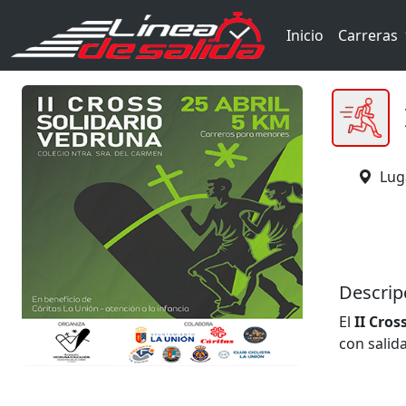
Inicio
Carreras
Lug
Descrip
El
II Cros
con salid
La prueba
desde lo