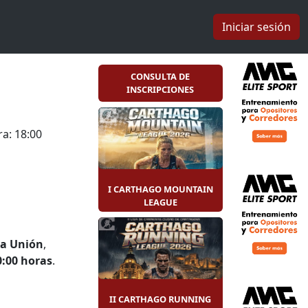
Iniciar sesión
CONSULTA DE
INSCRIPCIONES
a: 18:00
I CARTHAGO MOUNTAIN
LEAGUE
La Unión
,
0:00 horas
.
 que van
II CARTHAGO RUNNING