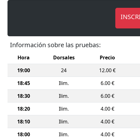
Organiza
en colabo
INSCR
segunda e
Running 
Información sobre las pruebas:
La carrer
íntegra
Hora
Dorsales
Precio
Una jorna
19:00
24
12.00 €
18:45
Ilim.
6.00 €
18:30
Ilim.
6.00 €
18:20
Ilim.
4.00 €
18:10
Ilim.
4.00 €
18:00
Ilim.
4.00 €