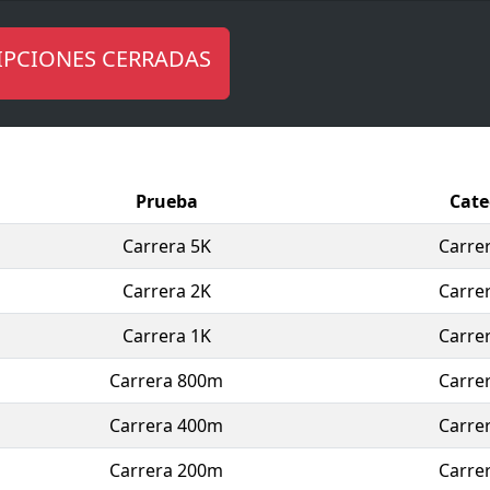
do por el
Colegio Nuestra Señora del Carmen (Vedruna) d
ración con el
Ayuntamiento de La Unión
, el evento conso
IPCIONES CERRADAS
dición tras el éxito del estreno y se integra este año en la
L
League 2026
.
a mantiene un claro
carácter solidario
, destinando la
reca
a
Cáritas La Unión
, en apoyo a su programa de
atención a 
Prueba
Cate
da deportiva y familiar que une deporte, convivencia y soli
Carrera 5K
Carrer
Carrera 2K
Carrer
Carrera 1K
Carrer
Carrera 800m
Carrer
Carrera 400m
Carrer
Carrera 200m
Carrer