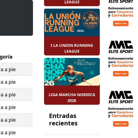
LEAGUE
e La Unión
,
lida su
a Unión
udación
I LA UNION RUNNING
LEAGUE
la infancia
.
goría
daridad.
a a pie
a a pie
a a pie
LIGA MARCHA NORDICA
2026
a a pie
Entradas
a a pie
recientes
a a pie