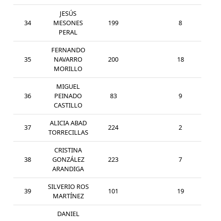
JESÚS
34
MESONES
199
8
MAS
PERAL
FERNANDO
35
NAVARRO
200
18
SEN
MORILLO
MIGUEL
36
PEINADO
83
9
MAS
CASTILLO
ALICIA ABAD
37
224
2
MAS
TORRECILLAS
CRISTINA
38
GONZÁLEZ
223
7
SEN
ARANDIGA
SILVERIO ROS
39
101
19
SEN
MARTÍNEZ
DANIEL