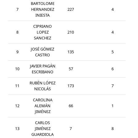
BARTOLOME
7
HERNANDEZ
227
4
MAS
INIESTA
CIPRIANO
8
LOPEZ
210
4
SEN
SANCHEZ
JOSÉ GÓMEZ
9
135
5
SEN
CASTRO
JAVIER PAGÁN
10
57
6
SEN
ESCRIBANO
RUBÉN LÓPEZ
11
173
7
SEN
NICOLÁS
CAROLINA
12
ALEMÁN
66
1
SEN
JIMÉNEZ
CARLOS
13
JIMÉNEZ
7
8
SEN
GUARDIOLA