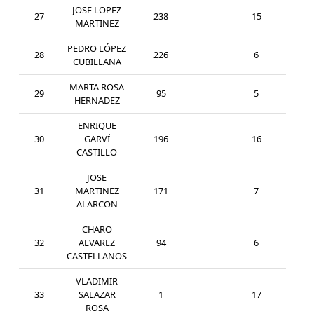
JOSE LOPEZ
27
238
15
SEN
MARTINEZ
PEDRO LÓPEZ
28
226
6
MAS
CUBILLANA
MARTA ROSA
29
95
5
SEN
HERNADEZ
ENRIQUE
30
GARVÍ
196
16
SEN
CASTILLO
JOSE
31
MARTINEZ
171
7
MAS
ALARCON
CHARO
32
ALVAREZ
94
6
SEN
CASTELLANOS
VLADIMIR
33
SALAZAR
1
17
SEN
ROSA