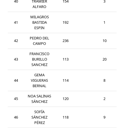
40
TRAMIER
154
3
SUB
ALFARO
MILAGROS
41
BASTIDA
192
1
SUB
ESPIN
PEDRO DEL
42
236
10
MAS
CAMPO
FRANCISCO
43
BURILLO
113
20
SEN
SANCHEZ
GEMA
44
VIGUERAS
114
8
SEN
BERNAL
NOA SALINAS
45
120
2
SUB
SÁNCHEZ
SOFÍA
46
SÁNCHEZ
118
9
SEN
PÉREZ