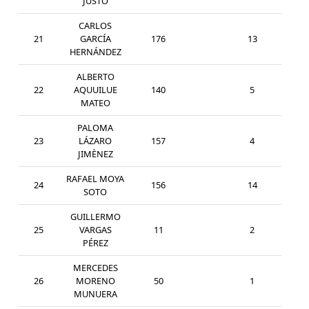
JUSTO
CARLOS
21
GARCÍA
176
13
SEN
HERNÁNDEZ
ALBERTO
22
AQUUILUE
140
5
MAS
MATEO
PALOMA
23
LÁZARO
157
4
SEN
JIMÈNEZ
RAFAEL MOYA
24
156
14
SEN
SOTO
GUILLERMO
25
VARGAS
11
2
SUB
PÉREZ
MERCEDES
26
MORENO
50
1
MAS
MUNUERA