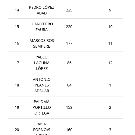
PEDRO LÓPEZ
14
225
9
SEN
ABAD
JUAN CERRO
15
220
10
SEN
FAURA
MARCOS ROS
16
177
11
SEN
SEMPERE
PABLO
17
LAGUNA
86
12
SEN
LÓPEZ
ANTONIO
18
PLANES
84
1
SUB
ADSUAR
PALOMA
19
PORTILLO
158
2
SEN
ORTEGA
AISA
20
FORNOVI
160
3
SEN