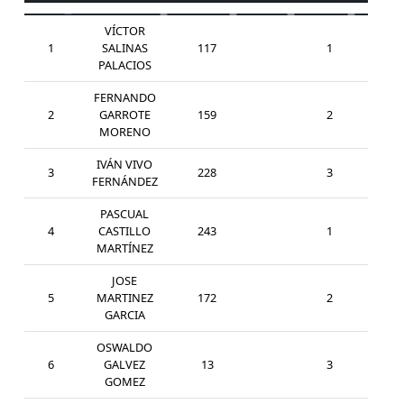
Pos
Nombre
Dorsal
Club
P.Cat
Cate
VÍCTOR
1
SALINAS
117
1
SEN
PALACIOS
FERNANDO
2
GARROTE
159
2
SEN
MORENO
IVÁN VIVO
3
228
3
SEN
FERNÁNDEZ
PASCUAL
4
CASTILLO
243
1
MAS
MARTÍNEZ
JOSE
5
MARTINEZ
172
2
MAS
GARCIA
OSWALDO
6
GALVEZ
13
3
MAS
GOMEZ